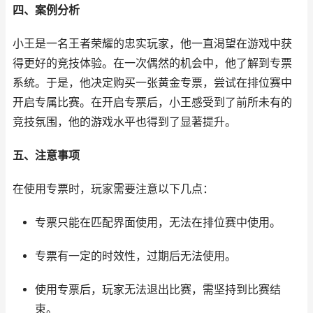
四、案例分析
小王是一名王者荣耀的忠实玩家，他一直渴望在游戏中获
得更好的竞技体验。在一次偶然的机会中，他了解到专票
系统。于是，他决定购买一张黄金专票，尝试在排位赛中
开启专属比赛。在开启专票后，小王感受到了前所未有的
竞技氛围，他的游戏水平也得到了显著提升。
五、注意事项
在使用专票时，玩家需要注意以下几点：
专票只能在匹配界面使用，无法在排位赛中使用。
专票有一定的时效性，过期后无法使用。
使用专票后，玩家无法退出比赛，需坚持到比赛结
束。