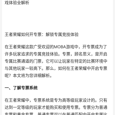
戏体验全解析
王者荣耀如何开专票：解锁专属竞技体验
在王者荣耀这款广受欢迎的MOBA游戏中，开专票成为了
许多玩家追求的专属竞技体验。专票，顾名思义，是开启
专属比赛通道的门票，它可以让玩家在特定的比赛环境中
与其他玩家一较高下。那么，如何在王者荣耀中开启专票
呢？本文将为您详细解析。
一、了解专票系统
在王者荣耀中，专票系统是专为高等级玩家设计的。只有
达到一定等级的玩家才能购买和使用专票。专票分为普通
专票和黄金专票，普通专票可以在普通匹配中开启专属比