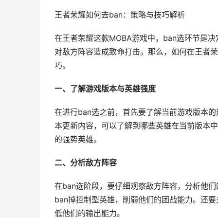
王者荣耀如何去ban：策略与技巧解析
在王者荣耀这款MOBA游戏中，ban选环节是
对敌方阵容造成致命打击。那么，如何在王者荣耀
巧。
一、了解游戏版本与英雄强度
在进行ban选之前，首先要了解当前游戏版本
本更新内容，可以了解到哪些英雄在当前版本中表
的强势英雄。
二、分析敌方阵容
在ban选阶段，要仔细观察敌方阵容，分析他
ban掉控制型英雄，削弱他们的团战能力。还要
低他们的输出能力。