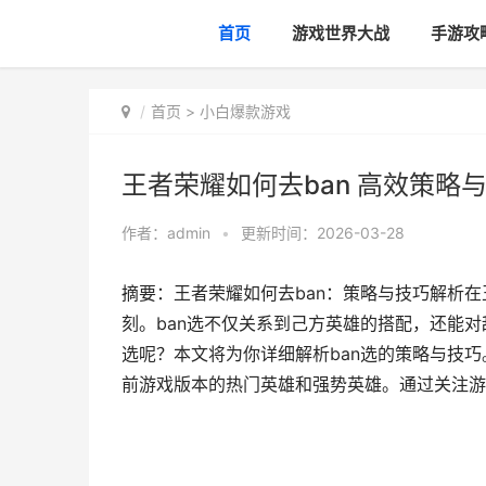
首页
游戏世界大战
手游攻
首页
>
小白爆款游戏
王者荣耀如何去ban 高效策略
作者：
admin
•
更新时间：2026-03-28
摘要：王者荣耀如何去ban：策略与技巧解析在
刻。ban选不仅关系到己方英雄的搭配，还能对
选呢？本文将为你详细解析ban选的策略与技巧
前游戏版本的热门英雄和强势英雄。通过关注游戏