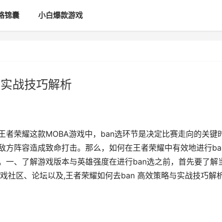
略锦囊
小白爆款游戏
与实战技巧解析
王者荣耀这款MOBA游戏中，ban选环节是决定比赛走向的关键
敌方阵容造成致命打击。那么，如何在王者荣耀中有效地进行ba
。一、了解游戏版本与英雄强度在进行ban选之前，首先要了解
社区、论坛以及,王者荣耀如何去ban 高效策略与实战技巧解