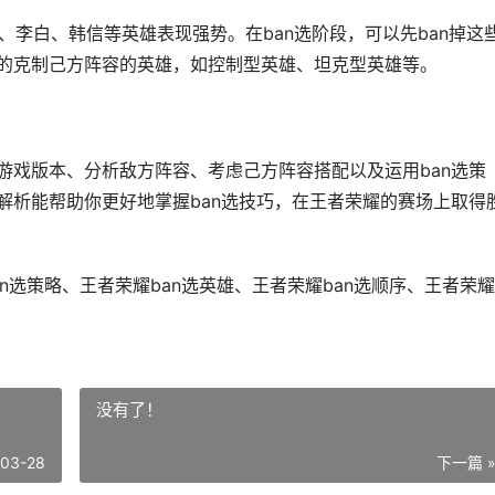
、李白、韩信等英雄表现强势。在ban选阶段，可以先ban掉这
择的克制己方阵容的英雄，如控制型英雄、坦克型英雄等。
游戏版本、分析敌方阵容、考虑己方阵容搭配以及运用ban选策
解析能帮助你更好地掌握ban选技巧，在王者荣耀的赛场上取得
n选策略、王者荣耀ban选英雄、王者荣耀ban选顺序、王者荣耀
没有了！
-03-28
下一篇 