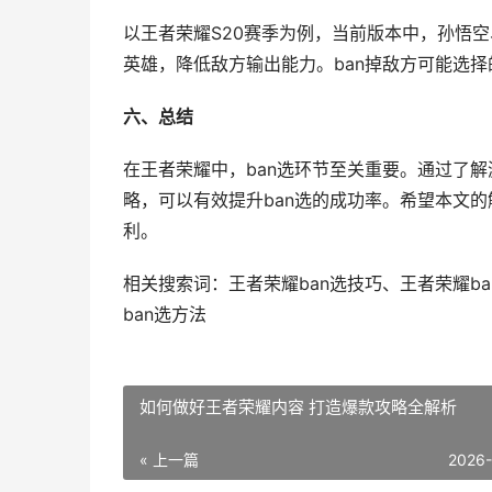
以王者荣耀S20赛季为例，当前版本中，孙悟空
英雄，降低敌方输出能力。ban掉敌方可能选
六、总结
在王者荣耀中，ban选环节至关重要。通过了解
略，可以有效提升ban选的成功率。希望本文的
利。
相关搜索词：王者荣耀ban选技巧、王者荣耀ba
ban选方法
如何做好王者荣耀内容 打造爆款攻略全解析
« 上一篇
2026