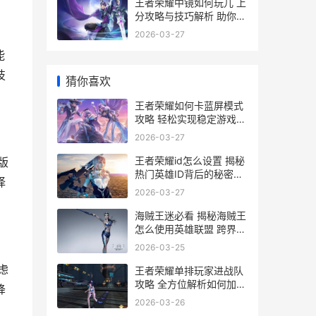
王者荣耀中镜如何玩儿 上
分攻略与技巧解析 助你成
为镜中高手
2026-03-27
能
技
猜你喜欢
王者荣耀如何卡蓝屏模式
攻略 轻松实现稳定游戏体
验
2026-03-27
王者荣耀id怎么设置 揭秘
版
热门英雄ID背后的秘密与
择
技巧
2026-03-27
海贼王迷必看 揭秘海贼王
怎么使用英雄联盟 跨界游
戏攻略大公开
2026-03-25
虑
王者荣耀单排玩家进战队
攻略 全方位解析如何加入
降
战队 提升团队实力
2026-03-26