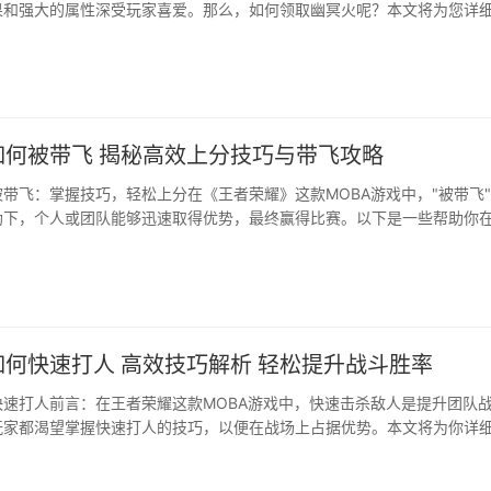
果和强大的属性深受玩家喜爱。那么，如何领取幽冥火呢？本文将为您详
途径和玩法。前言：幽冥火领取攻略王者荣耀中的幽冥火皮肤，以其炫酷
，成为了许多玩家的追求目标。那么，如何才能获得这款皮肤呢？以···
如何被带飞 揭秘高效上分技巧与带飞攻略
带飞：掌握技巧，轻松上分在《王者荣耀》这款MOBA游戏中，"被带飞
助下，个人或团队能够迅速取得优势，最终赢得比赛。以下是一些帮助你
“被带飞”的技巧和策略。一、选择合适的英雄选择一个适合自己的英雄是
步。每个英雄都有其独特的技能和玩法，了解并掌握自己英雄的优势和劣势
更加得心应手。以···
何快速打人 高效技巧解析 轻松提升战斗胜率
快速打人前言：在王者荣耀这款MOBA游戏中，快速击杀敌人是提升团队
玩家都渴望掌握快速打人的技巧，以便在战场上占据优势。本文将为你详
中快速打人，助你在游戏中所向披靡。一、了解英雄特性与技能在王者荣耀