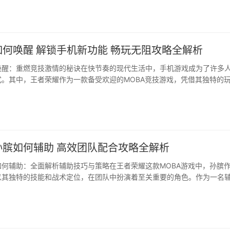
辅助工具，它能够提供游戏攻略、英雄资料、战绩查询等功能，极大地丰
何唤醒 解锁手机新功能 畅玩无阻攻略全解析
唤醒：重燃竞技激情的秘诀在快节奏的现代生活中，手机游戏成为了许多
式。其中，王者荣耀作为一款备受欢迎的MOBA竞技游戏，凭借其独特的
能，吸引了大量玩家。随着时间的推移，一些玩家可能会对游戏产生厌倦
者荣耀的激情···
孙膑如何辅助 高效团队配合攻略全解析
如何辅助：全面解析辅助技巧与策略在王者荣耀这款MOBA游戏中，孙膑
以其独特的技能和战术定位，在团队中扮演着至关重要的角色。作为一名
的辅助技巧和策略，对于提升团队整体实力和胜利概率至关重要。本文将
玩法，帮助玩家在游戏中发挥出孙膑的最大潜力。一、孙膑技能解析孙膑
疗和···