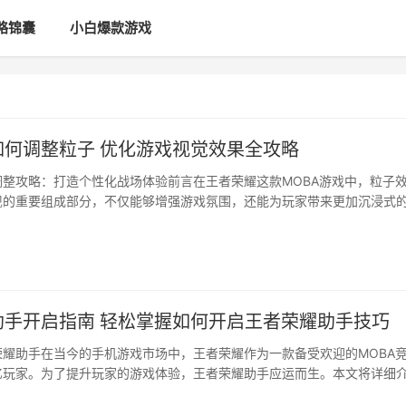
略锦囊
小白爆款游戏
如何调整粒子 优化游戏视觉效果全攻略
调整攻略：打造个性化战场体验前言在王者荣耀这款MOBA游戏中，粒子
现的重要组成部分，不仅能够增强游戏氛围，还能为玩家带来更加沉浸式
家审美和游戏风格的差异，如何调整粒子效果以满足不同玩家的需求，成
问题。本文将为您详细介绍王者荣耀中如何调整粒子，帮助您打造个性化
粒子效果在王者荣耀中，粒子效果主要包括角色技能释放···
助手开启指南 轻松掌握如何开启王者荣耀助手技巧
荣耀助手在当今的手机游戏市场中，王者荣耀作为一款备受欢迎的MOBA
亿玩家。为了提升玩家的游戏体验，王者荣耀助手应运而生。本文将详细
耀助手，帮助玩家更好地享受游戏乐趣。前言：王者荣耀助手是一款专为