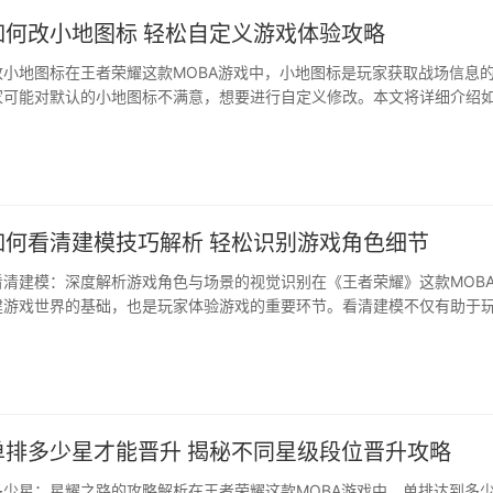
如何改小地图标 轻松自定义游戏体验攻略
改小地图标在王者荣耀这款MOBA游戏中，小地图标是玩家获取战场信息
家可能对默认的小地图标不满意，想要进行自定义修改。本文将详细介绍
改小地图标，帮助玩家更好地适应游戏。前言：小地图标的重要性与修改
荣耀中扮演着至关重要的角色，它能够帮助玩家实时了解敌方英雄、野怪
出正确的战术决策···
如何看清建模技巧解析 轻松识别游戏角色细节
看清建模：深度解析游戏角色与场景的视觉识别在《王者荣耀》这款MOB
建游戏世界的基础，也是玩家体验游戏的重要环节。看清建模不仅有助于
角色和场景，还能提升游戏操作的精准度。本文将深入解析《王者荣耀》
玩家提升视觉识别能力。一、角色建模的细节解析《王者荣耀》中的角色
以下是一些···
单排多少星才能晋升 揭秘不同星级段位晋升攻略
多少星：星耀之路的攻略解析在王者荣耀这款MOBA游戏中，单排达到多