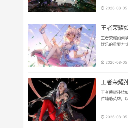
耀玩家设计的
2026-08-05
家的游戏···
王者荣耀如
王者荣耀如何
娱乐的重要方
丰富的社交功
么，如何唤醒王
2026-08-05
王者荣耀
王者荣耀孙膑
位辅助英雄，
家，掌握孙膑
析孙膑的辅助
2026-08-05
组合包括控制、治