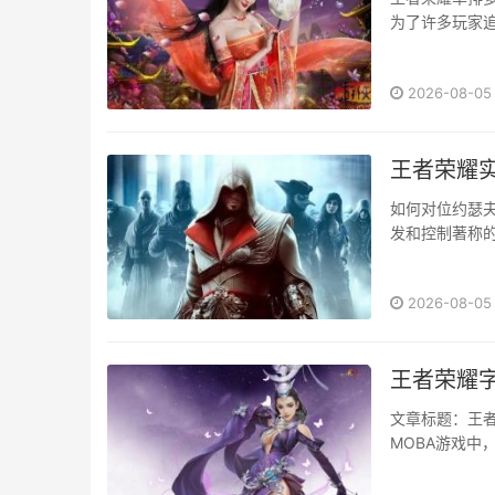
为了许多玩家
荣耀象征。那
位在王者荣耀中
2026-08-05
王者荣耀实
如何对位约瑟
发和控制著称
解析如何对位
了解约瑟夫的技
2026-08-05
王者荣耀字
文章标题：王
MOBA游戏
为许多玩家关
更加轻松地阅读信