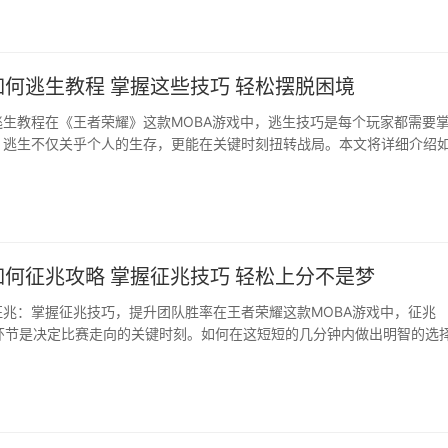
何逃生教程 掌握这些技巧 轻松摆脱困境
逃生教程在《王者荣耀》这款MOBA游戏中，逃生技巧是每个玩家都需要
。逃生不仅关乎个人的生存，更能在关键时刻扭转战局。本文将详细介绍
中成功逃生，帮助你在游戏中更加游刃有余。前言：掌握逃生技巧，让你
不败之地在《王···
何征兆攻略 掌握征兆技巧 轻松上分不是梦
征兆：掌握征兆技巧，提升团队胜率在王者荣耀这款MOBA游戏中，征兆
ck）环节是决定比赛走向的关键时刻。如何在这短短的几分钟内做出明智的选
率有着至关重要的影响。本文将详细介绍王者荣耀征兆的技巧和策略，帮