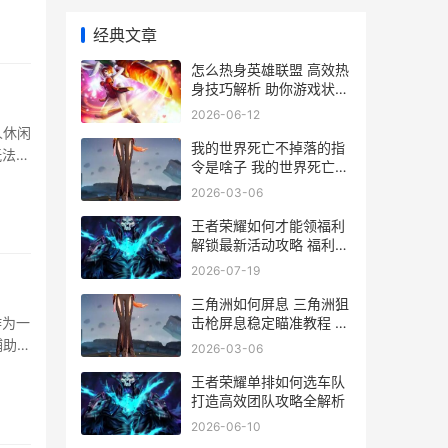
富了玩
经典文章
怎么热身英雄联盟 高效热
身技巧解析 助你游戏状态
全开
2026-06-12
人休闲
我的世界死亡不掉落的指
玩法和
令是啥子 我的世界死亡不
感。那
掉落的指令说明2026 我
2026-03-06
的世界死亡不掉落打开方
法
王者荣耀如何才能领福利
解锁最新活动攻略 福利大
放送
2026-07-19
三角洲如何屏息 三角洲狙
击枪屏息稳定瞄准教程 三
作为一
角洲怎么走
辅助玩
2026-03-06
全面解
王者荣耀单排如何选车队
的技能
打造高效团队攻略全解析
2026-06-10