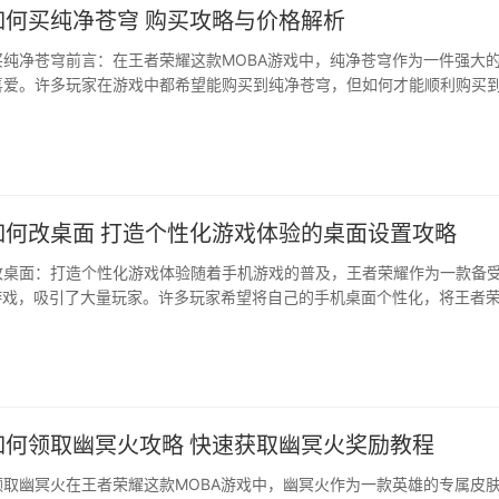
如何买纯净苍穹 购买攻略与价格解析
买纯净苍穹前言：在王者荣耀这款MOBA游戏中，纯净苍穹作为一件强大
喜爱。许多玩家在游戏中都希望能购买到纯净苍穹，但如何才能顺利购买
将为您详细解析如何在王者荣耀中购买纯净苍穹。一、了解纯净苍穹的属
是一件攻击力极高的装备，能够大幅度提升英雄的输出能力···
如何改桌面 打造个性化游戏体验的桌面设置攻略
改桌面：打造个性化游戏体验随着手机游戏的普及，王者荣耀作为一款备
技游戏，吸引了大量玩家。许多玩家希望将自己的手机桌面个性化，将王者
以获得更好的游戏体验···
如何领取幽冥火攻略 快速获取幽冥火奖励教程
领取幽冥火在王者荣耀这款MOBA游戏中，幽冥火作为一款英雄的专属皮