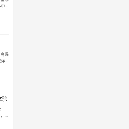
心中的
星耀段
以高爆
您详细
们需要
体验
款
大，成
游戏中