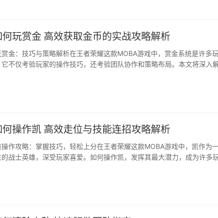
如何玩赏金 高效获取金币的实战攻略解析
玩赏金：技巧与策略解析在王者荣耀这款MOBA游戏中，赏金系统是许多
。它不仅考验玩家的操作技巧，还考验团队协作和策略布局。本文将深入
中玩赏金，帮助玩家提升赏金战的表现。一、赏金系统概述王者荣耀的赏
如何操作凯 高效走位与技能连招攻略解析
雄操作攻略：掌握技巧，轻松上分在王者荣耀这款MOBA游戏中，凯作为
性的战士英雄，深受玩家喜爱。如何操作凯，发挥其最大潜力，成为许多
文将详细解析凯的操作技巧，帮助玩家在游戏中轻松上分。一、凯英雄技
破军凯的被动技能可以在攻击时增加自身攻击力，并减少敌人的护甲。···