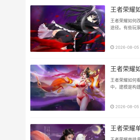
王者荣耀
王者荣耀如何
途径。有些玩
王者荣耀中更
地图标在王者
2026-08-05
等位置，从而做
王者荣耀
王者荣耀如何
中，建模是构
好地理解游戏
模特点，帮助
2026-08-05
细且富有特色。
王者荣耀
王者荣耀单排