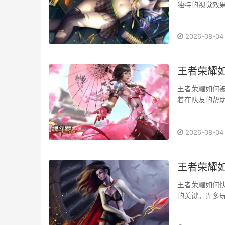
独特的视觉效
领取幽冥火的
和强大的战斗力
2026-08-04
王者荣耀
王者荣耀如何被
着在队友的帮
者荣耀》中实现
带飞”的第一
2026-08-04
够让你在游戏中
王者荣耀如
王者荣耀如何
的关键。许多
如何在王者荣耀