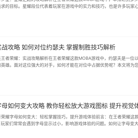
追求的目标。星耀段位代表着玩家在游戏中的实力和技巧，也是许多玩家
么，如何才能在单排中达到星耀段位呢？本文将为您详细解析。一、了解
，星耀段位是介于钻石和荣耀王者之间的一个段位。这个段···
战攻略 如何对位约瑟夫 掌握制胜技巧解析
夫王者荣耀：实战攻略解析在王者荣耀这款MOBA游戏中，约瑟夫是一位
的英雄。面对这位强大的对手，如何才能在对位中占据优势呢？本文将为
约瑟夫，助您在游戏中轻松击败这位英雄。一、了解约瑟夫的技能特点我
能特点。约瑟夫的技能主要包括远程···
母如何变大攻略 教你轻松放大游戏图标 提升视觉
者荣耀字母如何变大：轻松掌握技巧，提升游戏体验前言：在王者荣耀这
中，玩家们常常会遇到字母显示过小，影响游戏体验的问题。如何让字母变
心的问题。本文将为您详细介绍如何在王者荣耀中调整字母大小，让您在
息，···