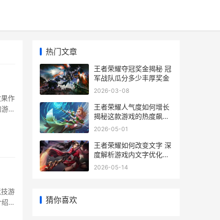
热门文章
王者荣耀夺冠奖金揭秘 冠
军战队瓜分多少丰厚奖金
2026-03-08
效果作
王者荣耀人气度如何增长
的游戏
揭秘这款游戏的热度飙升
为了许
之路
2026-05-01
的战场
王者荣耀如何改变文字 深
度解析游戏内文字优化策
略与技巧
2026-05-14
竞技游
猜你喜欢
介绍如
王者荣