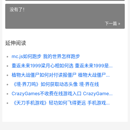
没有了！
下一篇 »
延伸阅读
mc.js如何跑步 我的世界怎样跑步
重返未来1999梁月心相如何选 重返未来1999是什么类型
植物大战僵尸如何对付读报僵尸 植物大战僵尸如何找回账号
《境·界刀鸣》如何获取动态头像 境·界在线
CrazyGames不收费在线游戏入口 CrazyGames网页版直接秒玩不用等 crazy cow游戏下载
《天刀手机游戏》轻功如何飞得更远 手机游戏天涯明月刀