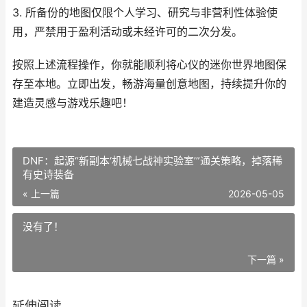
3. 所备份的地图仅限个人学习、研究与非营利性体验使
用，严禁用于盈利活动或未经许可的二次分发。
按照上述流程操作，你就能顺利将心仪的迷你世界地图保
存至本地。立即出发，畅游海量创意地图，持续提升你的
建造灵感与游戏乐趣吧！
DNF：起源“新副本‘机械七战神实验室’”通关策略，掉落稀
有史诗装备
« 上一篇
2026-05-05
没有了！
下一篇 »
延伸阅读