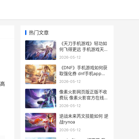
热门文章
《天刀手机游戏》轻功如
何飞得更远 手机游戏天涯
明月刀
2026-05-12
《DNF》手机游戏如何获
取强化券 dnf手机app都
有哪些
2026-05-12
高
像素火影网页版正版不收
》
费玩 像素火影官方在线畅
玩入口 像素火影官方下载
2026-05-12
入口
逆战未来芮文技能如何 逆
战rynoa
2026-05-12