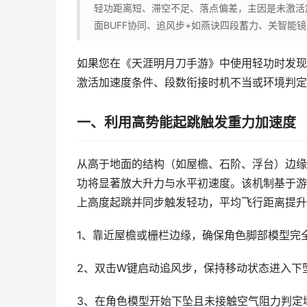
轻功距离短、滞空不足、落点偏差，主因是未激活
面BUFF协同、追风步+如燕诀四段蓄力、关智能
如果您在《天涯明月刀手游》中使用轻功时发现
激活加速度条件、段数衔接时机不当或环境判定
一、利用高势能起跳触发重力加速度
从高于地面的结构（如屋檐、石阶、浮台）边缘
功将显著放大升力与水平初速度。该机制基于游戏
上高度起跳并同步触发轻功，平均飞行距离提升达
1、靠近屋檐或栅栏边缘，确保角色脚部模型完全
2、双击W键启动追风步，保持移动状态进入下
3、在角色模型开始下坠且未接触空气阻力判定