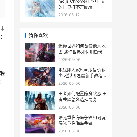
mc.js Chrome打不开 我
的世界打不开java
2026-05-12
未
猜你喜欢
：
迷你世界如何备份他人地
图 迷你世界如何用备份刷
物品
2026-05-06
地狱即大家Epic版售价多
轻
少 地狱即恶魔新手教程怎
么过
以
2026-05-06
王者如何配置隐身状态 王
者荣耀怎么选择隐身
2026-05-06
曙光重临海岛争锋如何玩
曙光重临海岛争锋
2026-05-06