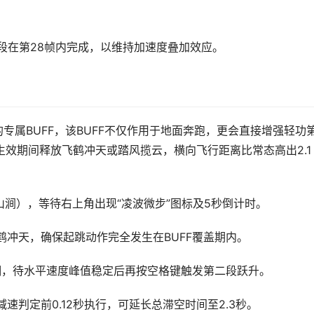
段在第28帧内完成，以维持加速度叠加效应。
的专属BUFF，该BUFF不仅作用于地面奔跑，更会直接增强轻功
生效期间释放飞鹤冲天或踏风揽云，横向飞行距离比常态高出2.1
涧），等待右上角出现“凌波微步”图标及5秒倒计时。
飞鹤冲天，确保起跳动作完全发生在BUFF覆盖期内。
滑翔，待水平速度峰值稳定后再按空格键触发第二段跃升。
速判定前0.12秒执行，可延长总滞空时间至2.3秒。