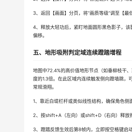
3、返回【画面】分页，将“画质等级”调至【最
4、释放大轻功后，紧盯地面圆形黑色影子，该影
偏移。
五、地形吸附判定域连续蹬踏增程
地图中72.4%的高价值地形节点（如垂柳枝
度的1.3倍。在此区域内连续触发侧向蹬墙跳，
常规滑翔。
1、靠近白堤栏杆或类似线性结构，确保角色侧面
2、按shift+A（左向）或shift+D（右向
3、蹬踏反馈生效后第8帧内，立即按空格键启