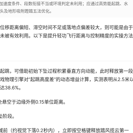
加速度条件、段数衔接不当或环境判定未利用；应通过高势能起跳、水
镜头及地形吸附蹬踏五法优化。
位移距离偏短、滞空时间不足或落地点偏差较大，则可能是由于
未被有效利用。以下是提升轻功飞行距离与控制精度的实操方法
起跳，可借助初始下坠过程积累垂直方向动能，此时释放第一段
物理引擎对“起跳高度差”的动态增益计算，实测表明从2.5米
38.6%。
悬空于边缘外侧0.15单位距离。
坠阶段。
域前（约视觉下落0.2秒内），立即按空格键释放踏风揽云第一