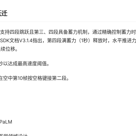
跃迁
支持四段跳跃且第三、四段具备蓄力机制，通过精确控制蓄力时
K文档V3.1.4指出，第四段满蓄力（1秒）释放时，水平推进
连续位移。
2秒以达成最高速度阈值。
在空中第10帧按空格键接第二段。
-PaLM