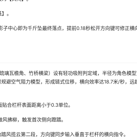
低】。
子中心即为千斤坠最终落点，提前0.18秒松开方向键可修正横
干、琉璃瓦檐角、竹桥横梁）设有轻功吸附判定域，半径为角色模型
可规避空气阻力模型，形成链式位移，横向效率达18.7米/秒，远
贴合栏杆表面距离小于0.3单位。
）释放微风拂柳，触发首次侧向蹬踏。
动踏风揽云第二段，方向键同步输入垂直于栏杆的横向指令。