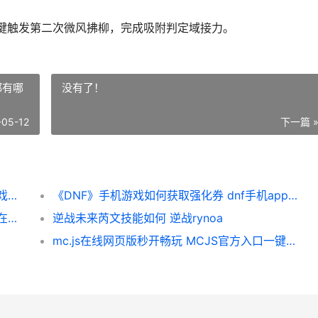
应方向键触发第二次微风拂柳，完成吸附判定域接力。
都有哪
没有了！
-05-12
下一篇 
《天刀手机游戏》轻功如何飞得更远 手机游戏天涯明月刀
《DNF》手机游戏如何获取强化券 dnf手机app都有哪些
像素火影网页版正版不收费玩 像素火影官方在线畅玩入口 像素火影官方下载入口
逆战未来芮文技能如何 逆战rynoa
mc.js在线网页版秒开畅玩 MCJS官方入口一键尝试 minecraft网页版源码