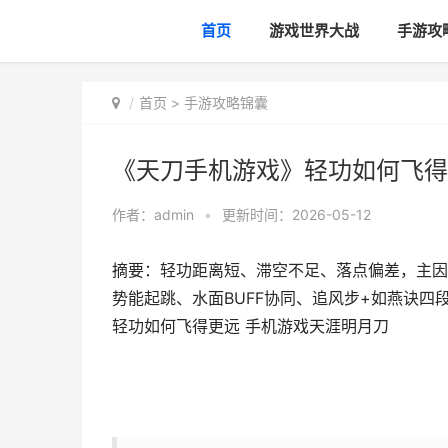
首页
游戏世界大战
手游攻
首页
>
手游攻略锦囊
《天刀手机游戏》轻功如何飞得
作者：
admin
•
更新时间：2026-05-12
摘要：轻功距离短、滞空不足、落点偏差，主因
势能起跳、水面BUFF协同、追风步+如燕诀四
轻功如何飞得更远 手机游戏天涯明月刀