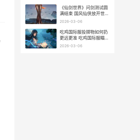
《仙剑世界》问剑测试圆
满结束 国风仙侠放开世界
期待值拉满 仙剑世界时间
2026-03-06
线
吃鸡国际服投掷物如何扔
更远更准 吃鸡国际服瞄准
力
模式功能
2026-03-06