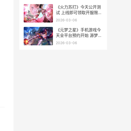
《火力苏打》今天公开测
试 上线即可领取开服限量
好礼 烈火动力苏打酒
2026-03-06
《元梦之星》手机游戏今
天全平台预约开始 源梦之
星多少钻石
2026-03-06