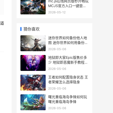
mc.js在线网页版秒开畅玩
MCJS官方入口一键尝试
minecraft网页版源码
2026-05-12
道
猜你喜欢
迷你世界如何备份他人地
图 迷你世界如何用备份刷
物品
2026-05-06
地狱即大家Epic版售价多
少 地狱即恶魔新手教程怎
么过
2026-05-06
王者如何配置隐身状态 王
者荣耀怎么选择隐身
2026-05-06
曙光重临海岛争锋如何玩
曙光重临海岛争锋
2026-05-06