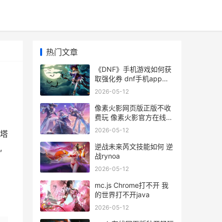
热门文章
《DNF》手机游戏如何获
取强化券 dnf手机app都
有哪些
2026-05-12
像素火影网页版正版不收
费玩 像素火影官方在线畅
玩入口 像素火影官方下载
2026-05-12
塔
入口
逆战未来芮文技能如何 逆
,
战rynoa
2026-05-12
mc.js Chrome打不开 我
的世界打不开java
2026-05-12