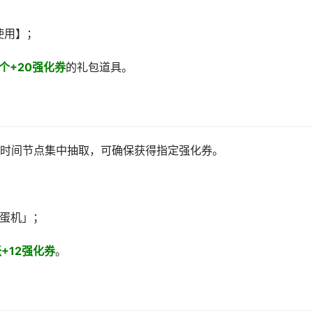
使用】；
5个+20强化券
的礼包道具。
时间节点集中抽取，可确保获得指定强化券。
扭蛋机」；
张+12强化券
。