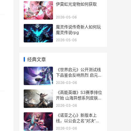
伊莫虹光宠物如何获取
2026-05-06
魔灵传说传奇新人如何玩
魔灵传说rpg
2026-05-06
经典文章
《世界启元》公开测试线
下品鉴会反响热烈 启元世
界ceo
2026-03-06
《高能英雄》S3赛季排位
开始 山海异想系列皮肤登
场 高能英老师简介
2026-03-06
《诺亚之心》新版本上
线，以公会之名“对决”诺
亚之巅 诺亚之心官方网站
2026-03-06