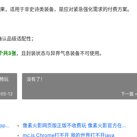
果，适用于非史诗类装备，是应对紧急强化需求的付费方案。
确认品级适配性；
个共3张
，且封装状态与异界气息装备不可使用。
畅玩
没有了！
-05-12
下一篇 
《DNF》手机游戏如何获取强化券 dnf手机app都有哪些
像素火影网页版正版不收费玩 像素火影官方在线畅玩入口 像素火影官方下载入口
mc.js Chrome打不开 我的世界打不开java