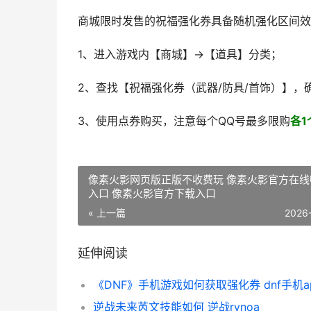
商城限时发售的祝福强化券具备随机强化区间效
1、进入游戏内【商城】→【道具】分类；
2、查找【祝福强化券（武器/防具/首饰）】，
3、使用点券购买，注意每个QQ号最多限购
各1
像素火影网页版正版不收费玩 像素火影官方在线
入口 像素火影官方下载入口
« 上一篇
2026
延伸阅读
逆战未来芮文技能如何 逆战rynoa