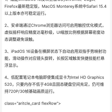
Firefox最新稳定版，MacOS Monterey系统中Safari 15.4
以上版本亦可稳定运行。
2、安卓端通过Chrome浏览器访问可启用触控优化模式，
虚拟摇杆响应精度达毫秒级，UI缩放比例根据屏幕密度动
态调整避免误触。
3、iPadOS 16设备在横屏状态下自动启用双指手势映射功
能，滑动操作对应镜头旋转，长按区域触发快捷技能栏悬
浮显示。
4、低配置笔记本电脑即使集成显卡为Intel HD Graphics
520，只要内存不低于4GB且固态硬盘空间充足，仍可维
持720P/30帧基础画质运行。
class="aritcle_card flexRow">