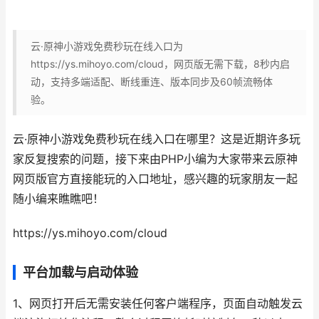
云·原神小游戏免费秒玩在线入口为
https://ys.mihoyo.com/cloud，网页版无需下载，8秒内启
动，支持多端适配、断线重连、版本同步及60帧流畅体
验。
云·原神小游戏免费秒玩在线入口在哪里？这是近期许多玩
家反复搜索的问题，接下来由PHP小编为大家带来云原神
网页版官方直接能玩的入口地址，感兴趣的玩家朋友一起
随小编来瞧瞧吧！
https://ys.mihoyo.com/cloud
平台加载与启动体验
1、网页打开后无需安装任何客户端程序，页面自动触发云