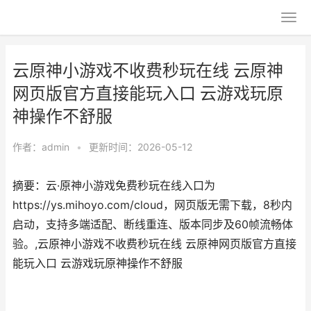
云原神小游戏不收费秒玩在线 云原神
网页版官方直接能玩入口 云游戏玩原
神操作不舒服
作者：
admin
•
更新时间：2026-05-12
摘要：云·原神小游戏免费秒玩在线入口为
https://ys.mihoyo.com/cloud，网页版无需下载，8秒内
启动，支持多端适配、断线重连、版本同步及60帧流畅体
验。,云原神小游戏不收费秒玩在线 云原神网页版官方直接
能玩入口 云游戏玩原神操作不舒服