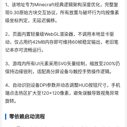
1、该地址专为Minecraft经典逻辑架构深度优化，完整复
现0.30原始方块交互协议，所有放置与破坏行为均按像素
级坐标判定，无延迟偏移。
2、页面内置轻量级WebGL渲染器，不调用本地显卡驱
动，仅占用约42MB内存即可维持60帧稳定输出，老旧笔
记本亦可流畅运行。
3、游戏内所有UI元素采用SVG矢量绘制，缩放至200%仍
保持边缘锐利，适配高分屏设备与触控手势操作逻辑。
4、自动识别设备DPI参数并动态调整HUD按钮尺寸，手机
端点击热区扩大至120×120像素，避免误触导致视角异常
旋转。
零依赖启动流程