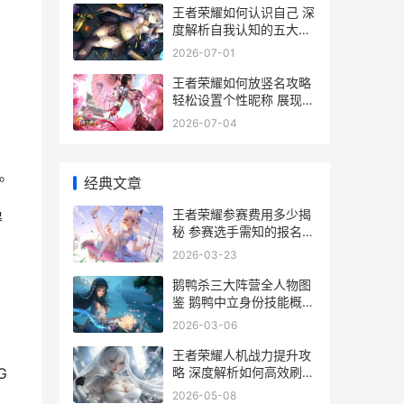
王者荣耀如何认识自己 深
度解析自我认知的五大关
键要素
2026-07-01
王者荣耀如何放竖名攻略
轻松设置个性昵称 展现独
特魅力
2026-07-04
。
经典文章
王者荣耀参赛费用多少揭
得
秘 参赛选手需知的报名费
用全解析
2026-03-23
鹅鸭杀三大阵营全人物图
鉴 鹅鸭中立身份技能概括
杀鹅杀哪
2026-03-06
王者荣耀人机战力提升攻
略 深度解析如何高效刷战
G
力技巧
2026-05-08