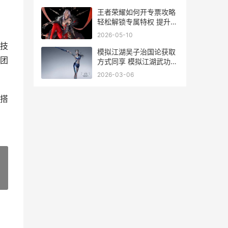
王者荣耀如何开专票攻略
轻松解锁专属特权 提升游
戏体验全解析
2026-05-10
技
模拟江湖吴子治国论获取
团
方式同享 模拟江湖武功秘
籍
2026-03-06
搭
»