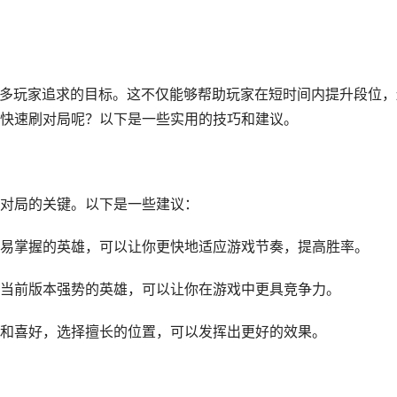
许多玩家追求的目标。这不仅能够帮助玩家在短时间内提升段位，
快速刷对局呢？以下是一些实用的技巧和建议。
对局的关键。以下是一些建议：
易掌握的英雄，可以让你更快地适应游戏节奏，提高胜率。
当前版本强势的英雄，可以让你在游戏中更具竞争力。
和喜好，选择擅长的位置，可以发挥出更好的效果。