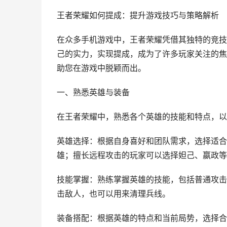
王者荣耀如何提成：提升游戏技巧与策略解析
在众多手机游戏中，王者荣耀凭借其独特的竞技
己的实力，实现提成，成为了许多玩家关注的焦
助您在游戏中脱颖而出。
一、熟悉英雄与装备
在王者荣耀中，熟悉各个英雄的技能和特点，以
英雄选择：根据自身喜好和团队需求，选择适合
雄；擅长远程攻击的玩家可以选择妲己、嬴政等
技能掌握：熟练掌握英雄的技能，包括普通攻击
击敌人，也可以用来清理兵线。
装备搭配：根据英雄的特点和当前局势，选择合适