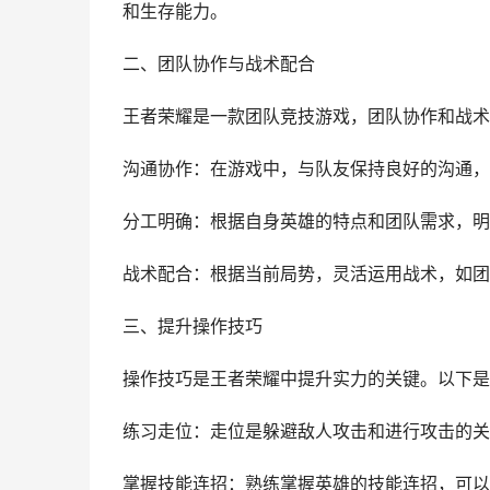
和生存能力。
二、团队协作与战术配合
王者荣耀是一款团队竞技游戏，团队协作和战术
沟通协作：在游戏中，与队友保持良好的沟通，
分工明确：根据自身英雄的特点和团队需求，明
战术配合：根据当前局势，灵活运用战术，如团
三、提升操作技巧
操作技巧是王者荣耀中提升实力的关键。以下是
练习走位：走位是躲避敌人攻击和进行攻击的关
掌握技能连招：熟练掌握英雄的技能连招，可以