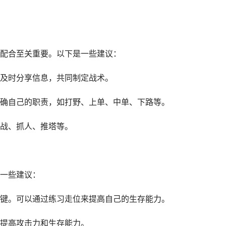
配合至关重要。以下是一些建议：
及时分享信息，共同制定战术。
确自己的职责，如打野、上单、中单、下路等。
战、抓人、推塔等。
一些建议：
键。可以通过练习走位来提高自己的生存能力。
提高攻击力和生存能力。