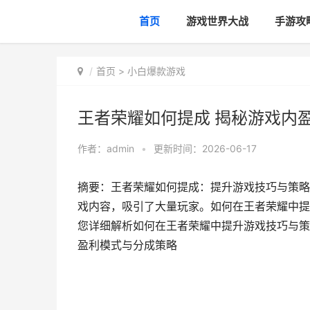
首页
游戏世界大战
手游攻
首页
>
小白爆款游戏
王者荣耀如何提成 揭秘游戏内
作者：
admin
•
更新时间：2026-06-17
摘要：王者荣耀如何提成：提升游戏技巧与策略
戏内容，吸引了大量玩家。如何在王者荣耀中提
您详细解析如何在王者荣耀中提升游戏技巧与策
盈利模式与分成策略