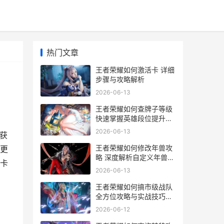
热门文章
王者荣耀如何激活卡 详细
步骤与攻略解析
2026-06-13
王者荣耀如何查牌子等级
快速掌握英雄段位提升技
巧指南
2026-06-13
获
王者荣耀如何修改年兽攻
更
略 深度解析自定义年兽的
卡
技巧与玩法
2026-06-13
王者荣耀如何搞市级战队
全方位攻略与实战技巧解
析
2026-06-12