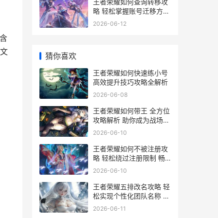
王者荣耀如何查询转移攻
略 轻松掌握账号迁移方法
详解
2026-06-12
含
文
猜你喜欢
王者荣耀如何快速练小号
高效提升技巧攻略全解析
2026-06-08
王者荣耀如何带王 全方位
攻略解析 助你成为战场王
者
2026-06-10
王者荣耀如何不被注册攻
略 轻松绕过注册限制 畅
玩无阻
2026-06-10
王者荣耀五排改名攻略 轻
松实现个性化团队名称 告
别单调
2026-06-11