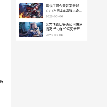
蚂蚁庄园今天答案新鲜
2.8 2月8日庄园每天答题
答案 蚂蚁庄园今天答案最
2026-03-06
新 正确答案
苦力怕论坛等级如何快速
提高 苦力怕论坛更新经验
同享【宝典】 苦力怕论坛
2026-03-06
签不了到
逐