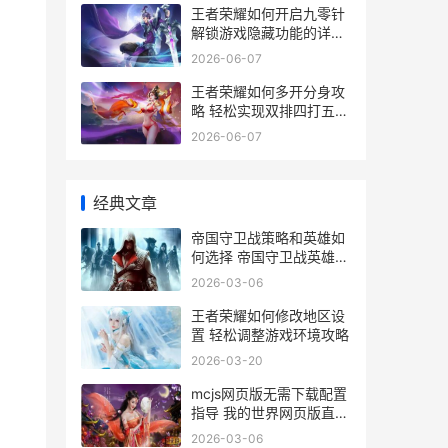
王者荣耀如何开启九零针
解锁游戏隐藏功能的详细
攻略
2026-06-07
王者荣耀如何多开分身攻
略 轻松实现双排四打五
提升胜率技巧大揭秘
2026-06-07
经典文章
帝国守卫战策略和英雄如
何选择 帝国守卫战英雄排
行说明 帝国守卫战全攻略
2026-03-06
王者荣耀如何修改地区设
置 轻松调整游戏环境攻略
2026-03-20
mcjs网页版无需下载配置
指导 我的世界网页版直接
玩手机版大全
2026-03-06