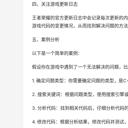
四、关注游戏更新日志
王者荣耀的官方更新日志中会记录每次更新的内
游戏代码的变更情况，从而找到解决问题的方法
五、案例分析
以下是一个简单的案例：
假设你在游戏中遇到了一个无法解决的问题，比
1. 确定问题类型：你需要确定问题的类型，是C
2. 搜索关键词：根据问题类型，使用搜索引擎
3. 分析代码：找到相关代码后，仔细分析代码
4. 修改代码：根据分析结果，修改代码并测试