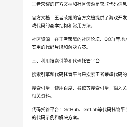
王者荣耀的官方文档和社区资源是获取代码信息
官方文档：王者荣耀的官方文档提供了游戏开发
戏代码的基本结构和常用方法。
社区资源：在王者荣耀的社区论坛、QQ群等地
实用的代码片段和解决方案。
三、利用搜索引擎和代码托管平台
搜索引擎和代码托管平台是搜索王者荣耀代码的
搜索引擎：使用百度、谷歌等搜索引擎，输入关键
相关资料。
代码托管平台：GitHub、GitLab等代码
的代码示例和解决方案。