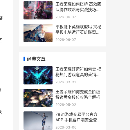
王者荣耀如何搭桥 高效团
队协作攻略与实战技巧解
析
2026-06-07
游
平板能下英雄联盟吗 揭秘
平板电脑运行英雄联盟的
兼容性与性能表现
些
2026-06-07
经典文章
王者荣耀好运符如何卖 揭
秘热门游戏道具的营销策
略与售价分析
2026-03-31
的
王者荣耀如何变成金阶级
解锁黄金段位攻略全解析
2026-05-02
秀
7881游戏交易平台官方
APP 手机客户端安全登录
入口 7881游戏交易平台
2026-03-06