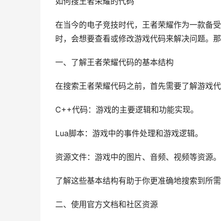
如何搜王者荣耀的代码
在当今的电子竞技时代，王者荣耀作为一款备受
时，会想要查看或修改游戏代码来解决问题。那
一、了解王者荣耀代码的基本结构
在搜索王者荣耀代码之前，首先需要了解游戏代
C++代码：游戏的主要逻辑和功能实现。
Lua脚本：游戏中的事件处理和游戏逻辑。
资源文件：游戏中的图片、音频、视频等资源。
了解这些基本结构有助于你更准确地搜索到所需
二、使用官方文档和社区资源