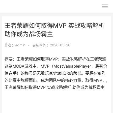
王者荣耀如何取得MVP 实战攻略解析
助你成为战场霸主
作者：
admin
•
更新时间：2026-05-26
摘要：王者荣耀如何取得MVP：实战攻略解析在王者荣耀
这款MOBA游戏中，MVP（MostValuablePlayer，最有价
值选手）的称号是无数玩家梦寐以求的荣誉。要想在激烈
的比赛中脱颖而出，成为团队中的核心力量，取得MVP，,
王者荣耀如何取得MVP 实战攻略解析 助你成为战场霸主