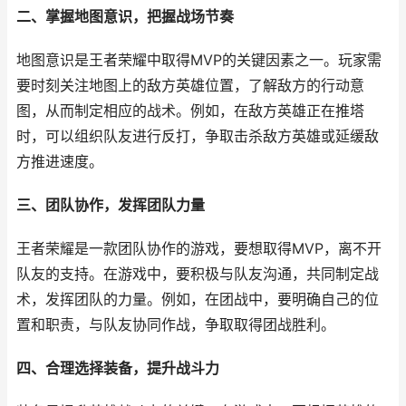
二、掌握地图意识，把握战场节奏
地图意识是王者荣耀中取得MVP的关键因素之一。玩家需
要时刻关注地图上的敌方英雄位置，了解敌方的行动意
图，从而制定相应的战术。例如，在敌方英雄正在推塔
时，可以组织队友进行反打，争取击杀敌方英雄或延缓敌
方推进速度。
三、团队协作，发挥团队力量
王者荣耀是一款团队协作的游戏，要想取得MVP，离不开
队友的支持。在游戏中，要积极与队友沟通，共同制定战
术，发挥团队的力量。例如，在团战中，要明确自己的位
置和职责，与队友协同作战，争取取得团战胜利。
四、合理选择装备，提升战斗力