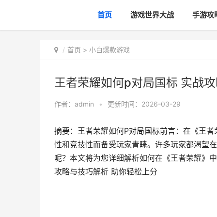
首页
游戏世界大战
手游攻
首页
>
小白爆款游戏
王者荣耀如何p对局国标 实战攻
作者：
admin
•
更新时间：2026-03-29
摘要：王者荣耀如何P对局国标前言：在《王者
性和竞技性而备受玩家青睐。许多玩家都渴望在
呢？本文将为您详细解析如何在《王者荣耀》中
攻略与技巧解析 助你轻松上分