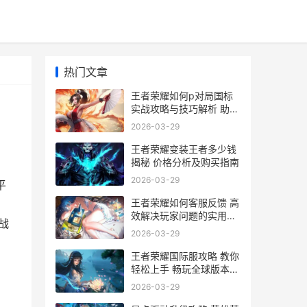
热门文章
王者荣耀如何p对局国标
实战攻略与技巧解析 助你
轻松上分
2026-03-29
王者荣耀变装王者多少钱
揭秘 价格分析及购买指南
2026-03-29
平
王者荣耀如何客服反馈 高
效解决玩家问题的实用指
战
南
2026-03-29
王者荣耀国际服攻略 教你
轻松上手 畅玩全球版本
——王者荣耀如何玩儿国
2026-03-29
际服全解析