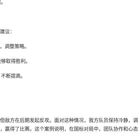
战。
建议：
因，调整策略。
能够取得胜利。
，不断提高。
但敌方在后期发起反攻。面对这种情况，我方队员保持冷静，调
，赢得了比赛。这个案例说明，在国标对局中，团队协作和心态