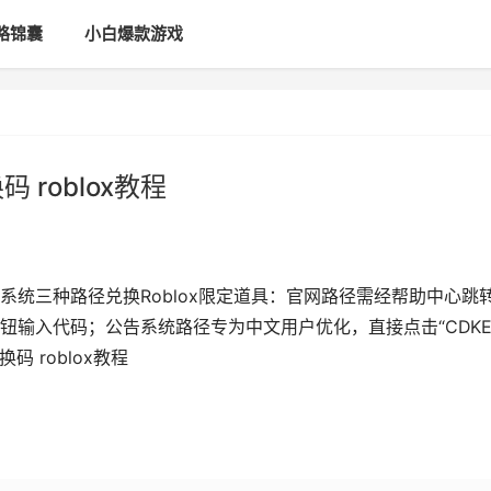
略锦囊
小白爆款游戏
 roblox教程
统三种路径兑换Roblox限定道具：官网路径需经帮助中心跳
钮输入代码；公告系统路径专为中文用户优化，直接点击“CDKE
码 roblox教程