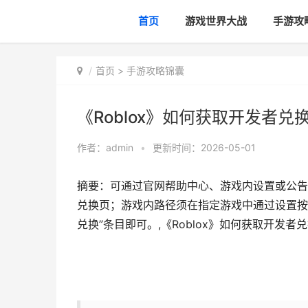
首页
游戏世界大战
手游攻
首页
>
手游攻略锦囊
《Roblox》如何获取开发者兑换码
作者：
admin
•
更新时间：2026-05-01
摘要：可通过官网帮助中心、游戏内设置或公告系
兑换页；游戏内路径须在指定游戏中通过设置按
兑换”条目即可。,《Roblox》如何获取开发者兑换