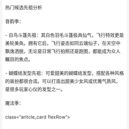
热门候选先祖分析
音韵季：
- 白鸟斗篷先祖：其白色羽毛斗篷极具仙气，飞行特效更是
美轮美奂。拥有它后，飞行姿态如同云端仙子，在天空中
飘逸洒脱，无论是日常飞行拍照还是跑图，都能成为众人
瞩目的焦点。
- 蝴蝶结发型先祖：可爱甜美的蝴蝶结发型，搭配各种风格
的装扮都很合适。可以打造出甜美少女风或优雅气质风，
是很多玩家心仪的发型之一。
魔法季：
class="aritcle_card flexRow">