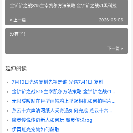
金铲铲之战S15主宰凯尔方法策略 金铲铲之战s1黑科技
« 上一篇
2026-05-06
没有了！
下一篇 »
延伸阅读
7月10日光遇复刻先祖是谁 光遇7月1日 复刻
金铲铲之战S15主宰凯尔方法策略 金铲铲之战s1黑科技
无限暖暖站在巨型画帽鸡上举起相机如何拍照片 暖暖无限钻石破解版
燕云十六声清河纸人夭奇遇如何完成 燕云十六声清河探索度100%怎么达成
魔灵传说传奇新人如何玩 魔灵传说rpg
伊莫虹光宠物如何获取