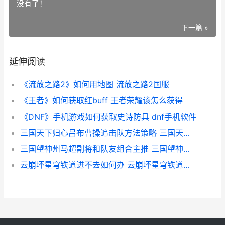
没有了！
下一篇 »
延伸阅读
《流放之路2》如何用地图 流放之路2国服
《王者》如何获取红buff 王者荣耀该怎么获得
《DNF》手机游戏如何获取史诗防具 dnf手机软件
三国天下归心吕布曹操追击队方法策略 三国天下归心吕蒙
三国望神州马超副将和队友组合主推 三国望神州马超图片
云崩坏星穹铁道进不去如何办 云崩坏星穹铁道网页版