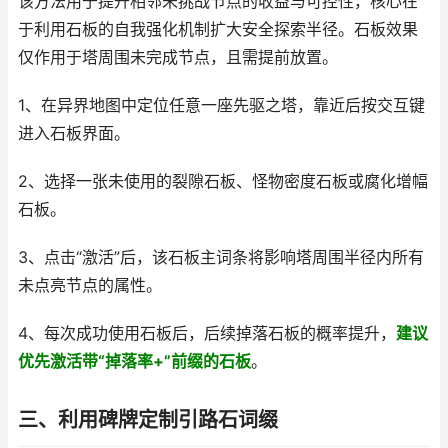
该方法用于提升相邻未挑战节点的收益与可控性，核心在
于利用石板的自我强化机制扩大安全探索半径。石板效果
仅作用于塔周围未完成节点，且需提前放置。
1、在异界地图中定位任意一座先驱之塔，靠近后按交互键
进入石板界面。
2、选择一张未使用的裂隙石板、怪物密度石板或腐化增幅
石板。
3、点击“激活”后，该石板主词条将影响塔周围半径内所有
未点亮节点的属性。
4、每次成功使用石板后，后续掉落石板的概率提升，
建议
优先激活带“掉落率+”前缀的石板
。
三、利用碑牌定制引路石词缀