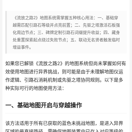
《流放之路2》地图系统需掌握五种核心用法：一、基础穿
越需匹配引路石等级并点亮前置；二、先驱之塔激活石板强
化周边节点；三、碑牌定制引路石词缀提升收益；四、藏身
处重置探索起点绕过失败节点；五、联动无名贤者触发临时
增益事件。
如果您已解锁《流放之路2》的地图系统但尚未掌握如何有
效使用地图进行异界挑战，则可能是由于未理解地图仪运
作逻辑、引路石消耗机制或先驱之塔协同规则。以下是多
种实际可行的地图使用方法：
一、基础地图开启与穿越操作
该方法适用于所有已获取的蓝色未挑战地图，是进入异界
区域的最直接路径。需确保地图装置中已存入对应等级的