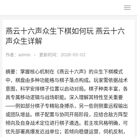
燕云十六声众生下棋如何玩 燕云十六
声众生详解
作者：
admin
•
更新时间：2026-05-02
摘要：掌握核心机制在《燕云十六声》的众生下棋模式
中，棋盘由多种功能格与棋子落点构成。玩家需依据战术
意图，科学安排棋子位置以启动对局。棋子种类丰富，各
具专属移动逻辑与战场职能。深入理解其特性至关重要
——例如部分棋子专精贴身搏杀，另一些则侧重远程输出
或团队增益。棋子配置与协同开局阶段，应结合敌方阵型
倾向及自身战术定位进行棋子遴选。若主攻风格明确，可
优先部署高爆发近战单位；若倾向稳健运营、伺机反制，