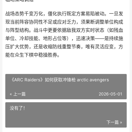
战场态势千变万化，僵化执行既定方案易陷被动。一旦发
现当前阵容协同性不足或应对乏力，须果断调整单位构成
与阵型结构。战斗中更要依据敌我双方实时状态（如残血
单位、冷却技能、地形占位等），迅速决策——是持续施
压扩大优势，还是收缩防线重整节奏，唯有灵活应变，方
能在众生下棋中稳操胜券。
《ARC Raiders》如何获取冲锋枪 arctic avengers
« 上一篇
2026-05-01
没有了！
下一篇 »