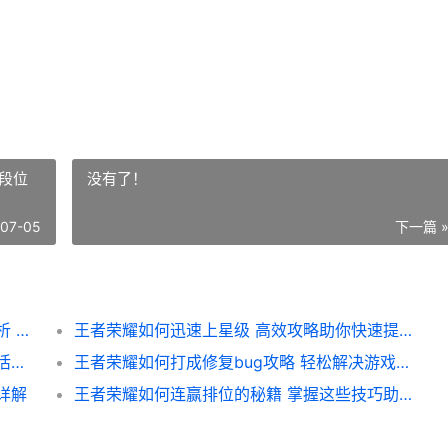
段位
没有了！
-07-05
下一篇 
王者荣耀信誉分如何提高 实战攻略与技巧解析 助你轻松提升分数
王者荣耀如何迅速上星级 高效攻略助你快速提升段位技巧解析
王者荣耀如何用生日福利解锁专属优惠 超值活动攻略解析
王者荣耀如何打成修复bug攻略 轻松解决游戏卡顿与异常问题详解
详解
王者荣耀如何连赢排位的秘籍 掌握这些技巧助你轻松上分