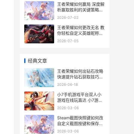
王者荣耀如何赢局 深度解
析赢取胜利的关键策略与
技巧
2026-07-02
王者荣耀如何更改无名 教
你轻松自定义英雄昵称技
巧指南
2026-07-05
经典文章
王者荣耀如何出钻石攻略
快速提升钻石获取技巧解
析
2026-06-18
小7手机游戏平台双人小
游戏在线玩直达 小7游戏
app
2026-03-06
Steam截图快照键如何改
自定义截图按键和保存途
径配置 steam截图快捷键
2026-03-06