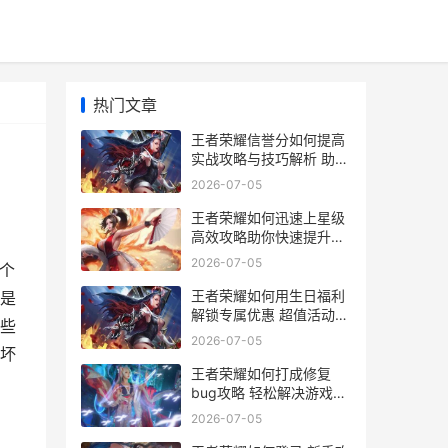
热门文章
王者荣耀信誉分如何提高
实战攻略与技巧解析 助你
轻松提升分数
2026-07-05
王者荣耀如何迅速上星级
高效攻略助你快速提升段
位技巧解析
2026-07-05
个
王者荣耀如何用生日福利
是
解锁专属优惠 超值活动攻
些
略解析
2026-07-05
坏
王者荣耀如何打成修复
bug攻略 轻松解决游戏卡
顿与异常问题详解
2026-07-05