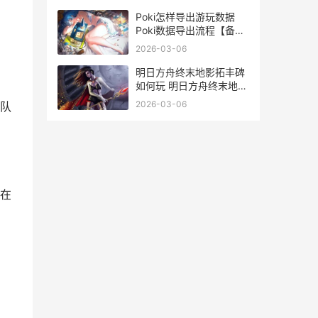
没反应
Poki怎样导出游玩数据
Poki数据导出流程【备
份】 poki游戏中心
2026-03-06
明日方舟终末地影拓丰碑
如何玩 明日方舟终末地什
么时候上线
2026-03-06
队
在