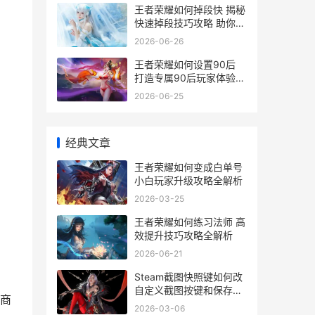
王者荣耀如何掉段快 揭秘
快速掉段技巧攻略 助你轻
松回坑
2026-06-26
王者荣耀如何设置90后
打造专属90后玩家体验攻
略
2026-06-25
经典文章
王者荣耀如何变成白单号
小白玩家升级攻略全解析
2026-03-25
王者荣耀如何练习法师 高
效提升技巧攻略全解析
2026-06-21
Steam截图快照键如何改
自定义截图按键和保存途
商
径配置 steam截图快捷键
2026-03-06