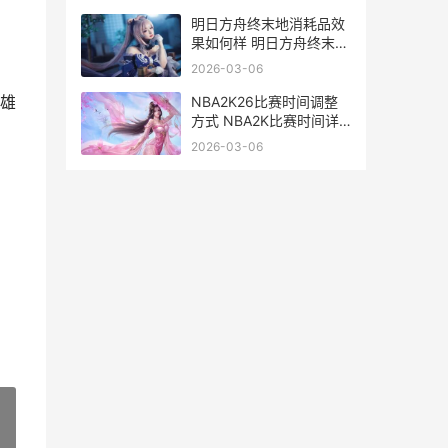
没反应
明日方舟终末地消耗品效
果如何样 明日方舟终末地
携宇铭星活动
2026-03-06
雄
NBA2K26比赛时间调整
方式 NBA2K比赛时间详
细配置流程 nba2k赛程表
2026-03-06