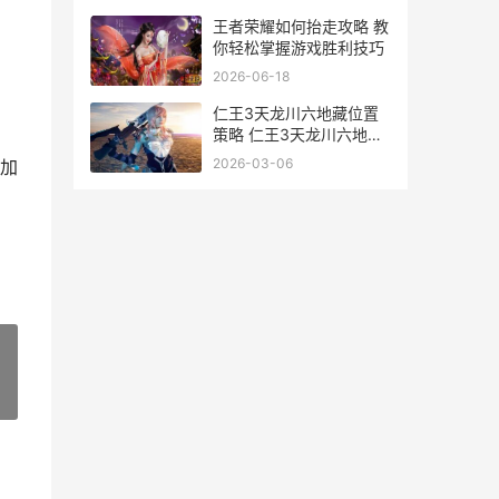
王者荣耀如何抬走攻略 教
你轻松掌握游戏胜利技巧
2026-06-18
仁王3天龙川六地藏位置
策略 仁王3天龙川六地藏
位置分布 仁王第三个dlc
2026-03-06
加
»