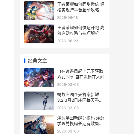
王者荣耀如何同步微信 轻
松实现跨平台互动攻略
2026-06-18
王者荣耀如何快速开跑 高
效启动攻略与技巧解析
2026-06-23
经典文章
自在逍遥风起上元玉获取
方式同享 自在逍遥在人间
2026-03-06
蚂蚁庄园今天答案新鲜
3.2 3月2日庄园每天答题
答案 蚂蚁庄园今天答案
2026-03-06
洋葱学园新鲜兑换码 洋葱
学园兑换码长期有效集合
2026 洋葱学院洋葱币
2026-03-06