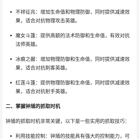
不祥征兆：增加生命值和物理防御，同时提供减速效
果，适合对抗物理攻击英雄。
魔女斗篷：提供高额的法术防御和生命值，有效对抗
法师英雄。
冰痕之握：增加物理防御和生命值，同时提供减速效
果，适合对抗刺客英雄。
红莲斗篷：提供物理防御和生命值，同时提供减速效
果，适合对抗射手英雄。
二、掌握钟馗的抓取时机
钟馗的抓取时机非常关键，以下是一些实用的抓取技巧：
利用技能控制：钟馗的技能具有强大的控制能力，可