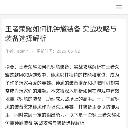
王者荣耀如何抓钟馗装备 实战攻略与
装备选择解析
作者：
admin
•
更新时间：2026-05-02
摘要：王者荣耀如何抓钟馗装备：实战攻略解析在王者荣
耀这款MOBA游戏中，钟馗以其独特的技能和定位，成为
了许多玩家喜爱的英雄。钟馗的装备搭配和抓取时机却常
常成为玩家们的难题。本文将深入解析如何在游戏中有效
地抓取钟馗的装备，助你成为战场上的高手。一、了解钟
馗的装备需求钟馗作为坦克型英雄，其装备主要以防御为
主，同时兼顾一定的输出能力。以下是一些钟,王者荣耀如
何抓钟馗装备 实战攻略与装备选择解析