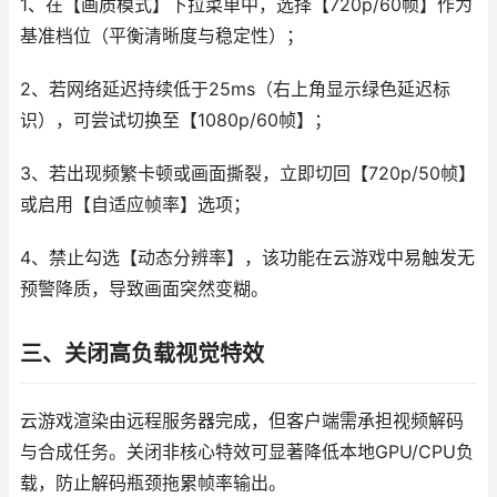
1、在【画质模式】下拉菜单中，选择【720p/60帧】作为
基准档位（平衡清晰度与稳定性）；
2、若网络延迟持续低于25ms（右上角显示绿色延迟标
识），可尝试切换至【1080p/60帧】；
3、若出现频繁卡顿或画面撕裂，立即切回【720p/50帧】
或启用【自适应帧率】选项；
4、禁止勾选【动态分辨率】，该功能在云游戏中易触发无
预警降质，导致画面突然变糊。
三、关闭高负载视觉特效
云游戏渲染由远程服务器完成，但客户端需承担视频解码
与合成任务。关闭非核心特效可显著降低本地GPU/CPU负
载，防止解码瓶颈拖累帧率输出。