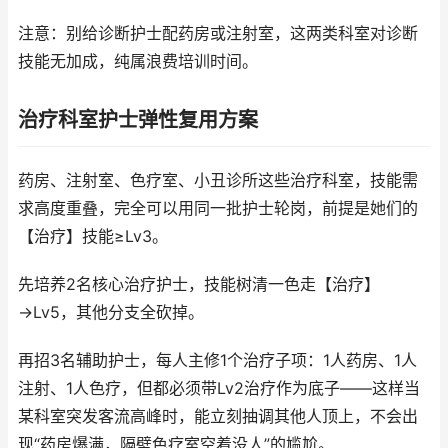
注意：别给诊断护士配药房或注射室，这两类科室对诊断
技能无加成，纯属浪费培训时间。
治疗科室护士弹性复用方案
药房、注射室、色疗室、小丑诊所这些治疗科室，技能需
求高度重叠，完全可以用同一批护士轮岗，前提是她们的
【治疗】技能≥Lv3。
先培养2名核心治疗护士，技能树清一色走【治疗】
→Lv5，其他分支全砍掉。
再招3名辅助护士，每人主修1个治疗子项：1人药房、1人
注射、1人色疗，但都必须带Lv2治疗作为底子——这样当
某科室突发客流高峰时，能立刻抽调其他人顶上，不会出
现“药房爆满，隔壁色疗室空着没人”的尴尬。