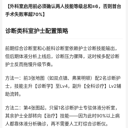
【外科室启用前必须确认两人技能等级总和≥6，否则首台
手术失败率超70%】
诊断类科室护士配置策略
前期综合诊断室和心脏科诊断室依赖护士诊断技能输出，
但后期体液分析上线后，诊断压力骤降，这时候多配诊断
护士反而拖慢升级节奏。
方法一：前3张地图（如双点镇、弗莱明顿）配2名诊断护
士，技能主升【诊断学】至Lv4，副升【全科诊疗】Lv2辅
助流转。
方法二：第4张图起，只留1名诊断护士专驻体液分析室，
其余护士全部转向【治疗】技能——因为此时90%以上病
人都靠体液分析确诊，再不需要人工盯综合诊断仪。