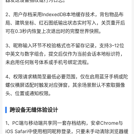
器发送设备指纹或行为日志。
2、用户存档采用IndexedDB本地缓存技术，背包物品布
局、建筑坐标、红石图纸输出状态实时写入，关页重开后
可在0.3秒内恢复上次退出时的完整世界快照。
3、昵称输入环节不校验格式也不留存记录，支持3–12位
中英文与数字组合，提交后仅作为当前会话本地标识符，
未启用任何账号体系或手机号绑定流程。
4、权限请求精简至最低必要范围，仅在启用蓝牙手柄或陀
螺仪横屏适配时触发对应弹窗，其余场景默认不索取摄像
头、位置或通知权限。
跨设备无缝体验设计
1、PC端与移动端共享同一套存档结构，安卓Chrome与
iOS Safari中使用相同昵称登录，只要未手动清除浏览器缓