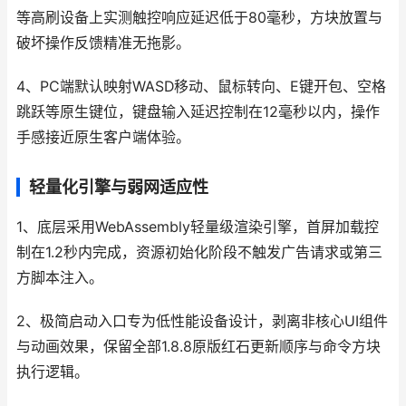
等高刷设备上实测触控响应延迟低于80毫秒，方块放置与
破坏操作反馈精准无拖影。
4、PC端默认映射WASD移动、鼠标转向、E键开包、空格
跳跃等原生键位，键盘输入延迟控制在12毫秒以内，操作
手感接近原生客户端体验。
轻量化引擎与弱网适应性
1、底层采用WebAssembly轻量级渲染引擎，首屏加载控
制在1.2秒内完成，资源初始化阶段不触发广告请求或第三
方脚本注入。
2、极简启动入口专为低性能设备设计，剥离非核心UI组件
与动画效果，保留全部1.8.8原版红石更新顺序与命令方块
执行逻辑。