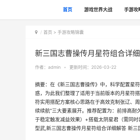
首页
游戏世界大战
手游攻
首页
>
手游攻略锦囊
新三国志曹操传月星符组合详细
作者：
admin
•
更新时间：2026-03-22
摘要：在《新三国志曹操传》中，科学配置星符
惑，为此我们整理了适用于当前版本的月星符搭
符实用搭配方案核心思路在于高效克制张辽、周
续续航”三大要素展开。推荐配置为：前排高耐
于稳定触发减益效果）+搭载太阴星君（需同时
型武,新三国志曹操传月星符组合详细解答 新