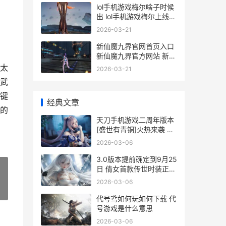
lol手机游戏梅尔啥子时候
出 lol手机游戏梅尔上线时
间 英雄联盟梅尔
2026-03-21
新仙魔九界官网首页入口
新仙魔九界官方网站 新仙
魔九界官网下载安装
太
2026-03-21
武
键
经典文章
的
天刀手机游戏二周年版本
[盛世有青铜]火热来袭 天
刀手游有app吗
2026-03-06
3.0版本提前确定到9月25
日 倩女首款传世时装正式
爆料 3.0版本提前确定怎
2026-03-06
么办
»
代号鸢如何玩如何下载 代
号游戏是什么意思
2026-03-06