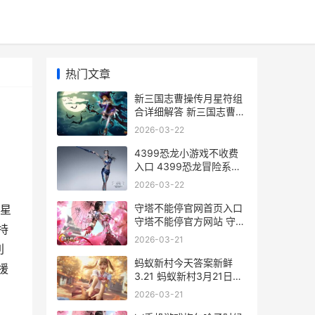
热门文章
新三国志曹操传月星符组
合详细解答 新三国志曹操
传武将强度排行
2026-03-22
4399恐龙小游戏不收费
入口 4399恐龙冒险系列
在线秒开玩 恐龙系列小游
2026-03-22
戏
守塔不能停官网首页入口
星
守塔不能停官方网站 守塔
持
v7.47
2026-03-21
利
蚂蚁新村今天答案新鲜
援
3.21 蚂蚁新村3月21日答
题正确答案 蚂蚁新村今天
2026-03-21
答案是什么