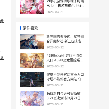
lol手机游戏梅尔啥子时候
出 lol手机游戏梅尔上线时
间 英雄联盟梅尔
2026-03-21
此
猜你喜欢
新三国志曹操传月星符组
合详细解答 新三国志曹操
传武将强度排行
2026-03-22
要
4399恐龙小游戏不收费
益
入口 4399恐龙冒险系列
在线秒开玩 恐龙系列小游
2026-03-22
戏
守塔不能停官网首页入口
守塔不能停官方网站 守塔
v7.47
2026-03-21
蚂蚁新村今天答案新鲜
3.21 蚂蚁新村3月21日答
题正确答案 蚂蚁新村今天
2026-03-21
答案是什么