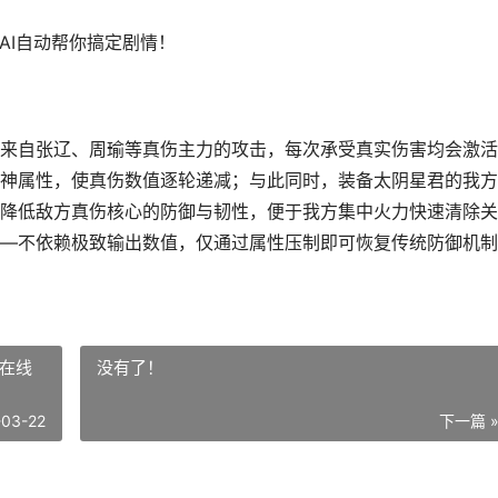
AI自动帮你搞定剧情！
来自张辽、周瑜等真伤主力的攻击，每次承受真实伤害均会激活
神属性，使真伤数值逐轮递减；与此同时，装备太阴星君的我方
降低敌方真伤核心的防御与韧性，便于我方集中火力快速清除关
—不依赖极致输出数值，仅通过属性压制即可恢复传统防御机制
列在线
没有了！
-03-22
下一篇 