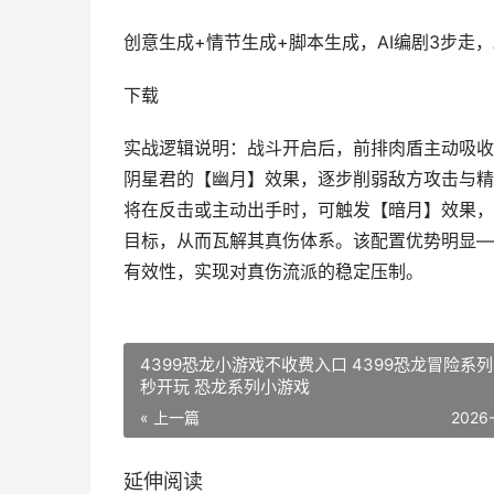
创意生成+情节生成+脚本生成，AI编剧3步走，
下载
实战逻辑说明：战斗开启后，前排肉盾主动吸收
阴星君的【幽月】效果，逐步削弱敌方攻击与精
将在反击或主动出手时，可触发【暗月】效果，
目标，从而瓦解其真伤体系。该配置优势明显—
有效性，实现对真伤流派的稳定压制。
4399恐龙小游戏不收费入口 4399恐龙冒险系
秒开玩 恐龙系列小游戏
« 上一篇
2026
延伸阅读