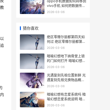
皮
oppo手机数据如何转移到
vivo手机 如何把数据传到
教
手机上 OPPO手机数据如
2026-03-06
何转过VIVO
猜你喜欢
绝区零赠尔丽都第四天如
以
何过 绝区零赠尔丽都第四
追
天拼图速通策略
2026-03-06
暗喻幻想地下纳骨堂上锁
的门如何打开 暗喻幻想地
下纳骨堂上锁的门打开方
2026-03-06
式 暗喻幻想地下纳骨堂钥
匙
光遇复刻先祖位置新鲜 光
遇复刻先祖兑换物品概括
光遇复刻先祖位置
2026-03-06
的
6.252021
暗喻幻想有恋爱系统吗 暗
内
喻幻想恋爱系统说明 暗喻
幻想有恋爱吗
2026-03-06