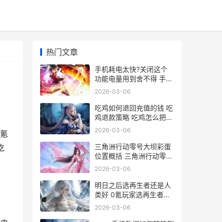
热门文章
手机耗电太快?关闭这个
功能电量用到舍不得 手机
耗电太快怎么解决vivo
2026-03-06
吃鸡如何退回充值的钱 吃
鸡退款策略 吃鸡怎么把充
的钱退回来
2026-03-06
氪
三角洲行动零号大坝彩蛋
吃
位置概括 三角洲行动零号
大坝彩蛋策略 三角洲行动
2026-03-06
零号大坝钥匙房位置
明日之后选再生者还是人
类好 0氪玩家选再生者还
是人类 明日之后选再生者
2026-03-06
还是人类好?