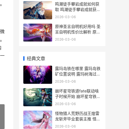
。
鸣潮徒手攀岩成就如何获
取 鸣潮徒手攀岩成就获取
方式
2026-03-06
原神圣言自明机好用吗 圣
微
言自明机性价比解析 原神
圣言自明机周期
。
2026-03-06
内
一
经典文章
露玛岛铁在哪里 露玛岛铁
矿位置说明 露玛树海过不
去
2026-03-06
崩坏星穹铁道fate联动啥
子时候开始 崩坏星穹铁道
fate联动人物 崩坏星穹铁
2026-03-06
道fate联动剧情角色爆料
怪物猎人荒野历战王煌雷
龙斩斧毕业套装主推 怪物
»
猎人荒野历战王煌雷龙斩
2026-03-06