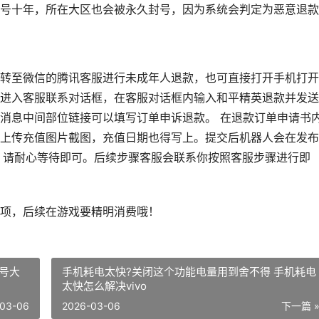
号十年，所在大区也会被永久封号，因为系统会判定为恶意退款
转至微信的腾讯客服进行未成年人退款，也可直接打开手机打开
进入客服联系对话框，在客服对话框内输入和平精英退款并发送
消息中间部位链接可以填写订单申诉退款。 在退款订单申请书
上传充值图片截图，充值日期也得写上。提交后机器人会在发布
，请耐心等待即可。后续步骤客服会联系你按照客服步骤进行即
项，后续在游戏要精明消费哦！
号大
手机耗电太快?关闭这个功能电量用到舍不得 手机耗电
太快怎么解决vivo
03-06
2026-03-06
下一篇 