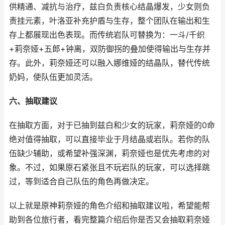
供精通、减抗与治疗，兹白负责核心结晶爆发，少女则负
责挂元素，叶洛亚补充护盾与生存，整个团队在输出和生
存上都展现出色表现。而传统岩队可替换为：一斗/千织
+莉奈娅+五郎+钟离，双防御拐的叠加使得输出与生存并
存。此外，莉奈娅还可以融入娜维娅的结晶队，替代传统
奶妈，使队伍更加灵活。
六、抽取建议
在抽取方面，对于已抽到兹白和少女的玩家，莉奈娅的0命
绝对值得抽取，可以直接毕业于月结晶或岩队。若你的队
伍缺少辅助，或希望补强深渊，莉奈娅也是优先考虑的对
象。不过，如果原石紧张且不玩岩队的玩家，可以选择跳
过，等到适合自己队伍的角色再做决定。
以上就是原神莉奈娅的角色介绍和抽取建议啦，希望能帮
助到各位旅行者，看完整篇介绍后你是否又会抽取莉奈娅