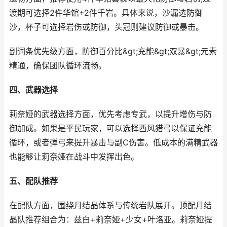
渡期可选择2件华馆+2件千岩。具体来说，沙漏选防御
沙，杯子可选择岩伤或防御，头冠则建议防御或暴击。
副词条优先级方面，防御百分比&gt;充能&gt;双暴&gt;元素
精通，确保团队循环流畅。
四、武器选择
莉奈娅的武器选择方面，优先考虑专武，以提升增伤与防
御加成。如果是平民玩家，可以选择西风猎弓以保证充能
循环，或者弹弓来提升暴击与副C伤害。低成本的满精武器
也能够让莉奈娅在战斗中发挥出色。
五、配队推荐
在配队方面，围绕月结晶体系与传统岩队展开。顶配月结
晶队推荐组合为：兹白+莉奈娅+少女+叶洛亚。莉奈娅提