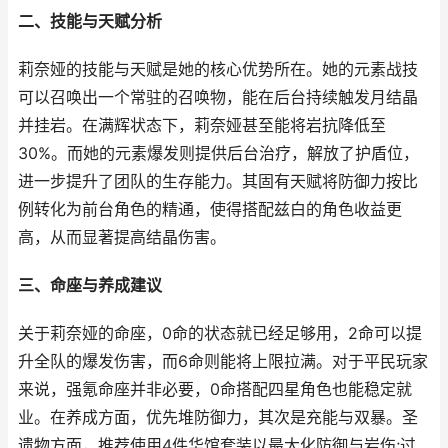
二、技能与天赋分析
莉奈娅的技能与天赋是她的核心优势所在。她的元素战技
可以召唤出一个常驻的召唤物，能在后台持续触发月结晶
并挂岩。在满辉状态下，莉奈娅甚至能将岩抗降低至
30%。而她的元素爆发则提供后台治疗，解放了护盾位，
进一步提升了团队的生存能力。其固有天赋将防御力按比
例转化为前台角色的精通，使得搭配兹白的角色收益更
高，从而显著提高结晶伤害。
三、命座与养成建议
关于莉奈娅的命座，0命的状态就已经足够用，2命可以提
升全队的爆发伤害，而6命则能将上限拉满。对于平民玩家
来说，强氪命座并非必要，0命搭配四星角色也能稳定就
业。在养成方面，优先堆防御力，其次是充能与双暴。圣
遗物方面，推荐使用4件华馆套装以最大化防御与岩伤;过