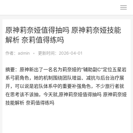
原神莉奈娅值得抽吗 原神莉奈娅技能
解析 奈莉值得练吗
作者：
admin
•
更新时间：2026-04-01
摘要：原神新出了一名名为莉奈娅的“辅助副C”定位五星岩
系弓箭角色，她的机制围绕团队增益、减抗与后台治疗展
开，可以说是岩队体系中的重要补强角色，不少旅行者就
在思考该不该抽，今天就,原神莉奈娅值得抽吗 原神莉奈娅
技能解析 奈莉值得练吗