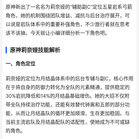
原神新出了一名名为莉奈娅的“辅助副C”定位五星岩系弓箭
角色，她的机制围绕团队增益、减抗与后台治疗展开，可
以说是岩队体系中的重要补强角色，不少旅行者就在思考
该不该抽，今天就让小编详细分析一下角色吧。
原神莉奈娅技能解析
一、角色定位
莉奈娅的定位为月结晶体系中的后台专辅与副C，核心作用
在于将自身的防御力转化为全队的元素精通，提供稳定的
30%岩抗降低和14%的月结晶基础增伤。她的大招不仅附
带全队持续治疗功能，还能有效替代钟离和五郎的部分功
能，从而让月结晶队的循环更加顺滑、生存更加稳固。与
当前主流岩队及月结晶配队的适配性，使她成为不可或缺
的角色。